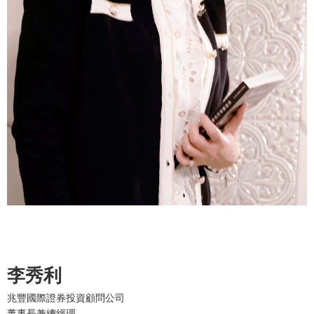
李秀利
兆豐國際證券投資顧問公司
董事長兼總經理