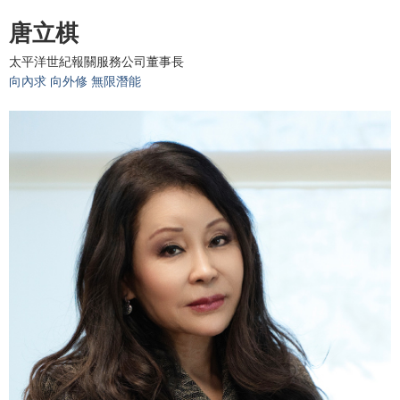
唐立棋
太平洋世紀報關服務公司董事長
向內求 向外修 無限潛能