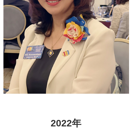
2022年