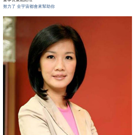
努力了 全宇宙都會來幫助你