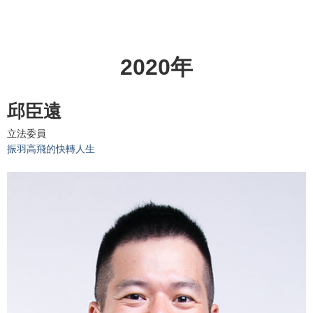
2020年
邱臣遠
立法委員
振羽高飛的快轉人生